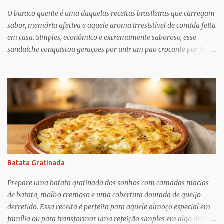
trabalho para manter e podem ser confusos (quem assistiu The
O buraco quente é uma daquelas receitas brasileiras que carregam
Undoing ?), o que Greif descobriu é mais esperançoso:...
sabor, memória afetiva e aquele aroma irresistível de comida feita
em casa. Simples, econômico e extremamente saboroso, esse
sanduíche conquistou gerações por unir um pão crocante por fora
com um recheio de carne moída bem temperado, suculento e cheio
de personalidade. Apesar do nome curioso, o segredo dessa receita
está justamente no preparo: um pão macio recebe um recheio
abundante de carne cozida lentamente com temperos, criando
uma combinação perfeita para qualquer momento do dia. Muito
popular em festas, lanchonetes, reuniões familiares e até como
opção para um jantar rápido, o buraco quente é uma receita
versátil que agrada crianças e adultos. O contraste entre o pão
levemente tostado e o recheio quente e cremoso transforma
Batata Gratinada
ingredientes simples em um lanche digno de destaque. Além disso,
é uma ótima alternativa para aproveitar ingredientes que muitas
Prepare uma batata gratinada dos sonhos com camadas macias
vezes já temos na cozinha, como carne moída, cebola, tomate e
de batata, molho cremoso e uma cobertura dourada de queijo
te...
derretido. Essa receita é perfeita para aquele almoço especial em
família ou para transformar uma refeição simples em algo digno