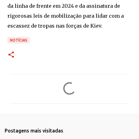
da linha de frente em 2024 e da assinatura de
rigorosas leis de mobilização para lidar com a
escassez de tropas nas forças de Kiev.
NOTÍCIAS
C
o
m
e
n
t
Postagens mais visitadas
á