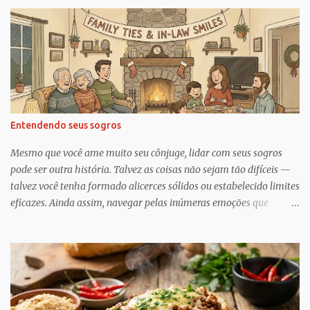
r
i
o
s
Entendendo seus sogros
Mesmo que você ame muito seu cônjuge, lidar com seus sogros
pode ser outra história. Talvez as coisas não sejam tão difíceis —
talvez você tenha formado alicerces sólidos ou estabelecido limites
eficazes. Ainda assim, navegar pelas inúmeras emoções que
acompanham a dinâmica dos sogros é algo que merece mais
consciência, atenção e reconhecimento, diz Geoffrey Greif, PhD,
professor da Escola de Serviço Social da Universidade de
Maryland. Greif é coautor de In-Law Relationships: Mothers,
Daughters, Fathers, and Sons , para o qual ele e o coautor Michael
Wooley, PhD, MSW, DCSW, entrevistaram mais de 1.500 sogros