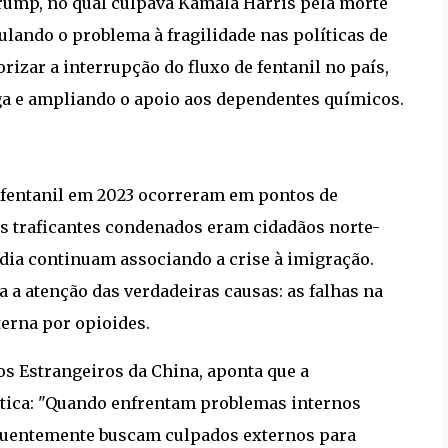
ump, no qual culpava Kamala Harris pela morte
ulando o problema à fragilidade nas políticas de
rizar a interrupção do fluxo de fentanil no país,
ga e ampliando o apoio aos dependentes químicos.
 fentanil em 2023 ocorreram em pontos de
dos traficantes condenados eram cidadãos norte-
ídia continuam associando a crise à imigração.
a a atenção das verdadeiras causas: as falhas na
terna por opioides.
os Estrangeiros da China, aponta que a
lítica: "Quando enfrentam problemas internos
equentemente buscam culpados externos para