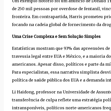
Um exemplo notório foi um anúncio de Donald Tr
de 250 mil pessoas por overdose de fentanil, vinc
fronteira. Em contrapartida, Harris prometeu prio
focando na cadeia global de fornecimento da dro
Uma Crise Complexa e Sem Solução Simples
Estatísticas mostram que 93% das apreensões de
travessia legal entre EUA e México, e a maioria 
americanos. Apesar disso, políticos e parte da m
Para especialistas, essa narrativa simplista desvi
política de saúde pública dos EUA e a demanda in
Li Haidong, professor na Universidade de Assunt
transferência de culpa reflete uma estratégia po
intransponíveis, políticos norte-americanos fr