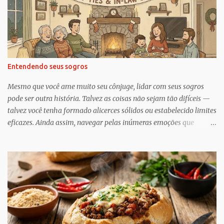
o
s
Entendendo seus sogros
Mesmo que você ame muito seu cônjuge, lidar com seus sogros
pode ser outra história. Talvez as coisas não sejam tão difíceis —
talvez você tenha formado alicerces sólidos ou estabelecido limites
eficazes. Ainda assim, navegar pelas inúmeras emoções que
acompanham a dinâmica dos sogros é algo que merece mais
consciência, atenção e reconhecimento, diz Geoffrey Greif, PhD,
professor da Escola de Serviço Social da Universidade de
Maryland. Greif é coautor de In-Law Relationships: Mothers,
Daughters, Fathers, and Sons , para o qual ele e o coautor Michael
Wooley, PhD, MSW, DCSW, entrevistaram mais de 1.500 sogros
para compartilhar como esses relacionamentos, embora às vezes
complicados, também pode ser gratificante e