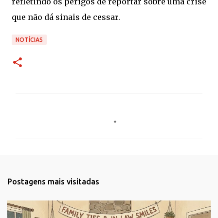
refletindo os perigos de reportar sobre uma crise
que não dá sinais de cessar.
NOTÍCIAS
C
o
m
e
n
t
Postagens mais visitadas
á
r
i