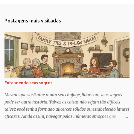
e
n
t
Postagens mais visitadas
á
r
i
o
s
Entendendo seus sogros
Mesmo que você ame muito seu cônjuge, lidar com seus sogros
pode ser outra história. Talvez as coisas não sejam tão difíceis —
talvez você tenha formado alicerces sólidos ou estabelecido limites
eficazes. Ainda assim, navegar pelas inúmeras emoções que
acompanham a dinâmica dos sogros é algo que merece mais
consciência, atenção e reconhecimento, diz Geoffrey Greif, PhD,