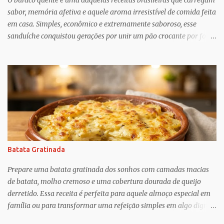
O buraco quente é uma daquelas receitas brasileiras que carregam
Undoing ?), o que Greif descobriu é mais esperançoso:...
sabor, memória afetiva e aquele aroma irresistível de comida feita
em casa. Simples, econômico e extremamente saboroso, esse
sanduíche conquistou gerações por unir um pão crocante por fora
com um recheio de carne moída bem temperado, suculento e cheio
de personalidade. Apesar do nome curioso, o segredo dessa receita
está justamente no preparo: um pão macio recebe um recheio
abundante de carne cozida lentamente com temperos, criando
uma combinação perfeita para qualquer momento do dia. Muito
popular em festas, lanchonetes, reuniões familiares e até como
opção para um jantar rápido, o buraco quente é uma receita
versátil que agrada crianças e adultos. O contraste entre o pão
levemente tostado e o recheio quente e cremoso transforma
Batata Gratinada
ingredientes simples em um lanche digno de destaque. Além disso,
é uma ótima alternativa para aproveitar ingredientes que muitas
Prepare uma batata gratinada dos sonhos com camadas macias
vezes já temos na cozinha, como carne moída, cebola, tomate e
de batata, molho cremoso e uma cobertura dourada de queijo
te...
derretido. Essa receita é perfeita para aquele almoço especial em
família ou para transformar uma refeição simples em algo digno
de restaurante. O sabor delicado, a textura cremosa e o aroma