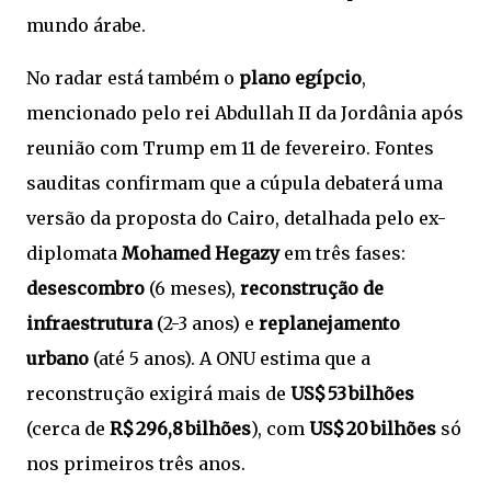
mundo árabe.
No radar está também o
plano egípcio
,
mencionado pelo rei Abdullah II da Jordânia após
reunião com Trump em 11 de fevereiro. Fontes
sauditas confirmam que a cúpula debaterá uma
versão da proposta do Cairo, detalhada pelo ex-
diplomata
Mohamed Hegazy
em três fases:
desescombro
(6 meses),
reconstrução de
infraestrutura
(2-3 anos) e
replanejamento
urbano
(até 5 anos). A ONU estima que a
reconstrução exigirá mais de
US$ 53 bilhões
(cerca de
R$ 296,8 bilhões
), com
US$ 20 bilhões
só
nos primeiros três anos.