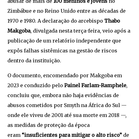
abusar de mais de
100 meninos e jovens
no
Zimbábue e no Reino Unido entre as décadas de
1970 e 1980. A declaração do arcebispo
Thabo
Makgoba
, divulgada nesta terça-feira, veio após a
publicação de um relatório independente que
expôs falhas sistêmicas na gestão de riscos
dentro da instituição.
O documento, encomendado por Makgoba em
2023 e conduzido pelo
Painel Farlam-Ramphele
,
concluiu que, embora não haja evidências de
abusos cometidos por Smyth na África do Sul —
onde ele viveu de 2001 até sua morte em 2018 —,
as medidas de proteção da época
eram
“insuficientes para mitigar o alto risco”
de