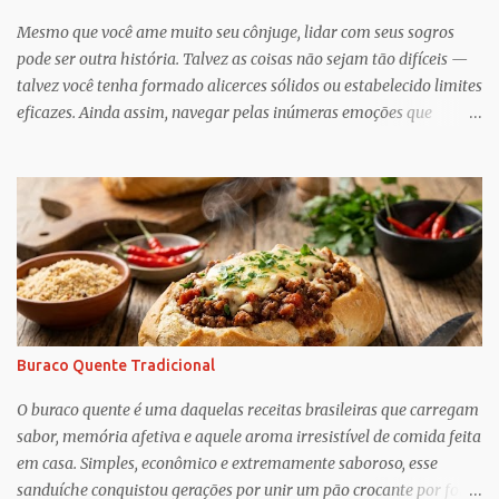
Mesmo que você ame muito seu cônjuge, lidar com seus sogros
pode ser outra história. Talvez as coisas não sejam tão difíceis —
talvez você tenha formado alicerces sólidos ou estabelecido limites
eficazes. Ainda assim, navegar pelas inúmeras emoções que
acompanham a dinâmica dos sogros é algo que merece mais
consciência, atenção e reconhecimento, diz Geoffrey Greif, PhD,
professor da Escola de Serviço Social da Universidade de
Maryland. Greif é coautor de In-Law Relationships: Mothers,
Daughters, Fathers, and Sons , para o qual ele e o coautor Michael
Wooley, PhD, MSW, DCSW, entrevistaram mais de 1.500 sogros
para compartilhar como esses relacionamentos, embora às vezes
complicados, também pode ser gratificante e
reconfortante. Embora a cultura popular e as narrativas sociais
Buraco Quente Tradicional
nos façam acreditar que os relacionamentos familiares dão muito
trabalho para manter e podem ser confusos (quem assistiu The
O buraco quente é uma daquelas receitas brasileiras que carregam
Undoing ?), o que Greif descobriu é mais esperançoso:...
sabor, memória afetiva e aquele aroma irresistível de comida feita
em casa. Simples, econômico e extremamente saboroso, esse
sanduíche conquistou gerações por unir um pão crocante por fora