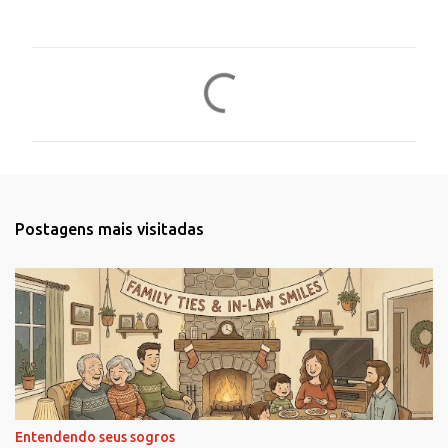
C
o
m
e
n
t
Postagens mais visitadas
á
r
i
o
s
Entendendo seus sogros