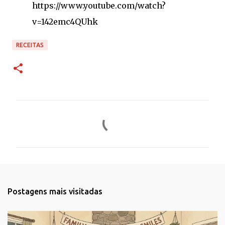
https://www.youtube.com/watch?
v=142emc4QUhk
RECEITAS
C
o
m
e
n
t
Postagens mais visitadas
á
r