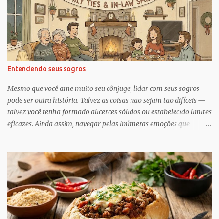
i
o
s
Entendendo seus sogros
Mesmo que você ame muito seu cônjuge, lidar com seus sogros
pode ser outra história. Talvez as coisas não sejam tão difíceis —
talvez você tenha formado alicerces sólidos ou estabelecido limites
eficazes. Ainda assim, navegar pelas inúmeras emoções que
acompanham a dinâmica dos sogros é algo que merece mais
consciência, atenção e reconhecimento, diz Geoffrey Greif, PhD,
professor da Escola de Serviço Social da Universidade de
Maryland. Greif é coautor de In-Law Relationships: Mothers,
Daughters, Fathers, and Sons , para o qual ele e o coautor Michael
Wooley, PhD, MSW, DCSW, entrevistaram mais de 1.500 sogros
para compartilhar como esses relacionamentos, embora às vezes
complicados, também pode ser gratificante e