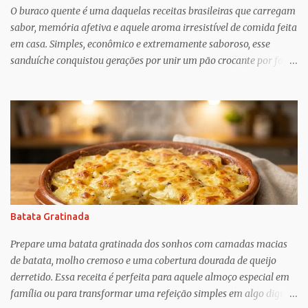
trabalho para manter e podem ser confusos (quem assistiu The
O buraco quente é uma daquelas receitas brasileiras que carregam
Undoing ?), o que Greif descobriu é mais esperançoso:...
sabor, memória afetiva e aquele aroma irresistível de comida feita
em casa. Simples, econômico e extremamente saboroso, esse
sanduíche conquistou gerações por unir um pão crocante por fora
com um recheio de carne moída bem temperado, suculento e cheio
de personalidade. Apesar do nome curioso, o segredo dessa receita
está justamente no preparo: um pão macio recebe um recheio
abundante de carne cozida lentamente com temperos, criando
uma combinação perfeita para qualquer momento do dia. Muito
popular em festas, lanchonetes, reuniões familiares e até como
opção para um jantar rápido, o buraco quente é uma receita
versátil que agrada crianças e adultos. O contraste entre o pão
levemente tostado e o recheio quente e cremoso transforma
Batata Gratinada
ingredientes simples em um lanche digno de destaque. Além disso,
é uma ótima alternativa para aproveitar ingredientes que muitas
Prepare uma batata gratinada dos sonhos com camadas macias
vezes já temos na cozinha, como carne moída, cebola, tomate e
de batata, molho cremoso e uma cobertura dourada de queijo
te...
derretido. Essa receita é perfeita para aquele almoço especial em
família ou para transformar uma refeição simples em algo digno