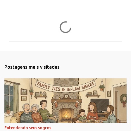
C
o
m
e
n
t
Postagens mais visitadas
á
r
i
o
s
Entendendo seus sogros