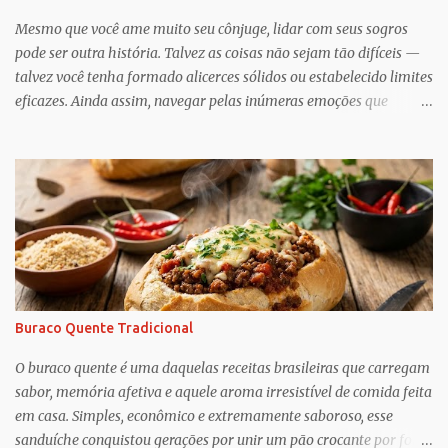
Mesmo que você ame muito seu cônjuge, lidar com seus sogros
pode ser outra história. Talvez as coisas não sejam tão difíceis —
talvez você tenha formado alicerces sólidos ou estabelecido limites
eficazes. Ainda assim, navegar pelas inúmeras emoções que
acompanham a dinâmica dos sogros é algo que merece mais
consciência, atenção e reconhecimento, diz Geoffrey Greif, PhD,
professor da Escola de Serviço Social da Universidade de
Maryland. Greif é coautor de In-Law Relationships: Mothers,
Daughters, Fathers, and Sons , para o qual ele e o coautor Michael
Wooley, PhD, MSW, DCSW, entrevistaram mais de 1.500 sogros
para compartilhar como esses relacionamentos, embora às vezes
complicados, também pode ser gratificante e
reconfortante. Embora a cultura popular e as narrativas sociais
Buraco Quente Tradicional
nos façam acreditar que os relacionamentos familiares dão muito
trabalho para manter e podem ser confusos (quem assistiu The
O buraco quente é uma daquelas receitas brasileiras que carregam
Undoing ?), o que Greif descobriu é mais esperançoso:...
sabor, memória afetiva e aquele aroma irresistível de comida feita
em casa. Simples, econômico e extremamente saboroso, esse
sanduíche conquistou gerações por unir um pão crocante por fora