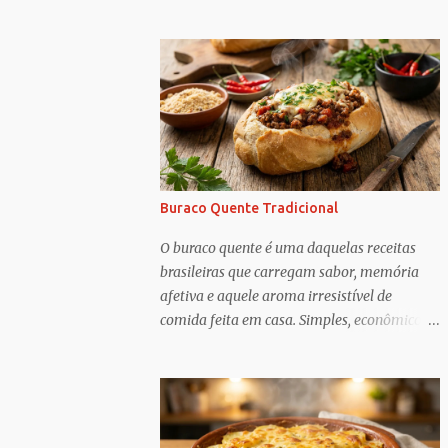
alicerces sólidos ou estabelecido limites
eficazes. Ainda assim, navegar pelas
inúmeras emoções que acompanham a
dinâmica dos sogros é algo que merece mais
consciência, atenção e reconhecimento, diz
Geoffrey Greif, PhD, professor da Escola de
Serviço Social da Universidade de Maryland.
Greif é coautor de In-Law Relationships:
Mothers, Daughters, Fathers, and Sons ,
Buraco Quente Tradicional
para o qual ele e o coautor Michael Wooley,
PhD, MSW, DCSW, entrevistaram mais de
O buraco quente é uma daquelas receitas
1.500 sogros para compartilhar como esses
brasileiras que carregam sabor, memória
relacionamentos, embora às vezes
afetiva e aquele aroma irresistível de
complicados, também pode ser gratificante
comida feita em casa. Simples, econômico e
e reconfortante. Embora a cultura popular e
extremamente saboroso, esse sanduíche
as narrativas sociais nos façam acreditar
conquistou gerações por unir um pão
que os relacionamentos familiares dão
crocante por fora com um recheio de carne
muito trabalho para manter e podem ser
moída bem temperado, suculento e cheio de
confusos (quem assistiu The Undoing ?), o
personalidade. Apesar do nome curioso, o