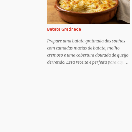
que Greif descobriu é mais esperançoso:...
segredo dessa receita está justamente no
preparo: um pão macio recebe um recheio
abundante de carne cozida lentamente com
temperos, criando uma combinação perfeita
Batata Gratinada
para qualquer momento do dia. Muito
popular em festas, lanchonetes, reuniões
Prepare uma batata gratinada dos sonhos
familiares e até como opção para um jantar
com camadas macias de batata, molho
rápido, o buraco quente é uma receita
cremoso e uma cobertura dourada de queijo
versátil que agrada crianças e adultos. O
derretido. Essa receita é perfeita para aquele
contraste entre o pão levemente tostado e o
almoço especial em família ou para
recheio quente e cremoso transforma
transformar uma refeição simples em algo
ingredientes simples em um lanche digno de
digno de restaurante. O sabor delicado, a
destaque. Além disso, é uma ótima
textura cremosa e o aroma irresistível vão
alternativa para aproveitar ingredientes que
conquistar todos à mesa. ⏱️ Tempo de
muitas vezes já temos na cozinha, como
preparo: 20 minutos 🔥 Tempo de
carne moída, cebola, tomate e te...
cozimento: 40 minutos 🍽️ Quantidade: 6
porções Ingredientes: 1 kg de batatas
descascadas e cortadas em rodelas finas 2