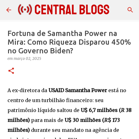
Pular para o conteúdo principal
Fortuna de Samantha Power na
Mira: Como Riqueza Disparou 450%
no Governo Biden?
em
março 02, 2025
A ex-diretora da
USAID Samantha Power
está no
centro de um turbilhão financeiro: seu
patrimônio líquido saltou de
U$ 6,7 milhões (
R
38
milhões)
para mais de
U$ 30 milhões (
R
$ 173
milhões)
durante seu mandato na agência de