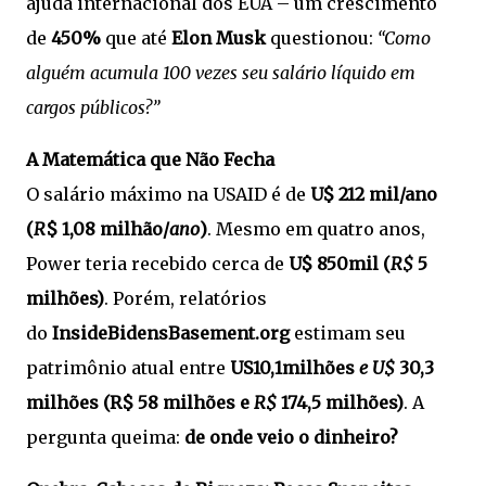
ajuda internacional dos EUA – um crescimento
de
450%
que até
Elon Musk
questionou:
“Como
alguém acumula 100 vezes seu salário líquido em
cargos públicos?”
A Matemática que Não Fecha
O salário máximo na USAID é de
U$ 212 mil/ano
(
R
$ 1,08 milhão
/
ano
)
. Mesmo em quatro anos,
Power teria recebido cerca de
U$ 850mil (
R$
5
milhões)
. Porém, relatórios
do
InsideBidensBasement.org
estimam seu
patrimônio atual entre
US10,1milhões
e U$
30,3
milhões (R$ 58 milhões e
R$
174,5 milhões)
. A
pergunta queima:
de onde veio o dinheiro?