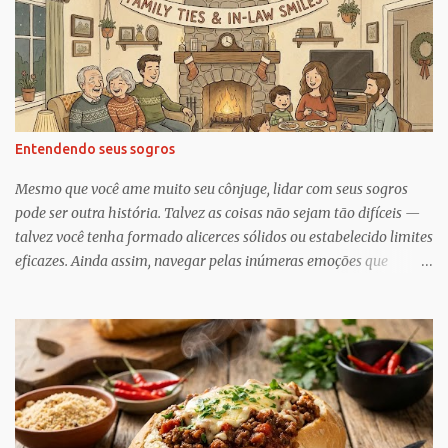
i
o
s
Entendendo seus sogros
Mesmo que você ame muito seu cônjuge, lidar com seus sogros
pode ser outra história. Talvez as coisas não sejam tão difíceis —
talvez você tenha formado alicerces sólidos ou estabelecido limites
eficazes. Ainda assim, navegar pelas inúmeras emoções que
acompanham a dinâmica dos sogros é algo que merece mais
consciência, atenção e reconhecimento, diz Geoffrey Greif, PhD,
professor da Escola de Serviço Social da Universidade de
Maryland. Greif é coautor de In-Law Relationships: Mothers,
Daughters, Fathers, and Sons , para o qual ele e o coautor Michael
Wooley, PhD, MSW, DCSW, entrevistaram mais de 1.500 sogros
para compartilhar como esses relacionamentos, embora às vezes