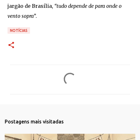
jargão de Brasília,
“tudo depende de para onde o
vento sopra”
.
NOTÍCIAS
C
o
m
e
n
t
Postagens mais visitadas
á
r