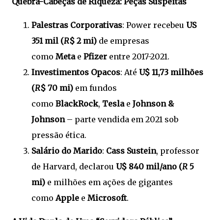
Quebra-Cabeças de Riqueza: Peças Suspeitas
Palestras Corporativas
: Power recebeu
US
351 mil (
R
$ 2 mi)
de empresas
como
Meta
e
Pfizer
entre 2017-2021.
Investimentos Opacos
: Até
U$ 11,73 milhões
(
R
$ 70 mi)
em fundos
como
BlackRock
,
Tesla
e
Johnson &
Johnson
– parte vendida em 2021 sob
pressão ética.
Salário do Marido
:
Cass Sustein
, professor
de Harvard, declarou
U$ 840 mil/ano (
R
5
mi)
e milhões em ações de gigantes
como
Apple
e
Microsoft
.