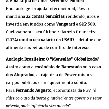
A Vida Dupla de Uma “Servidora Pública”
Enquanto geria ajuda internacional, Power
mantinha
22 contas bancárias
rendendo juros e
investia em fundos como
Vanguard
e
S&P 500
.
Curiosamente, seu último relatório financeiro
(2024)
omitiu seu salário na USAID
– detalhe que
alimenta suspeitas de conflito de interesse.
Analogia Brasileira: O “Mensalão” Globalizado?
Assim como o
escândalo do Banestado
ou o
caso
dos Aloprados
, a trajetória de Power mistura
cargos públicos e enriquecimento súbito.
Para
Fernando Augusto
, economista da FGV,
“é
clássico o uso da ‘porta giratória’ entre governo e setor
privado, onde influência vira moeda”
.