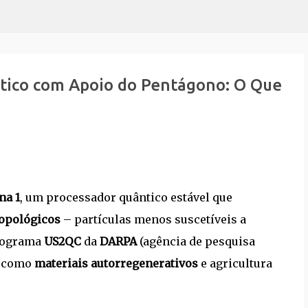
Pular para o conteúdo principal
tico com Apoio do Pentágono: O Que
na 1
, um processador quântico estável que
topológicos
– partículas menos suscetíveis a
programa
US2QC
da
DARPA
(agência de pesquisa
s como
materiais autorregenerativos
e agricultura