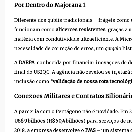
Por Dentro do Majorana 1
Diferente dos qubits tradicionais – frágeis como
funcionam como
alicerces resistentes
, graças a
matéria com condutividade ultraeficiente. A Micr
necessidade de correção de erros, um
gargalo
hist
A
DARPA
, conhecida por financiar inovações de d
final do US2QC. A agência não revelou se injetará
inclusão como
“validação de nossa rota tecnológ
Conexões Militares e Contratos Bilionári
A parceria com o Pentágono não é novidade. Em 20
US$ 9 bilhões
(
R$ 50,4 bilhões
) para serviços de 
2018, a empresa desenvolve o
IVAS
– um sistema d