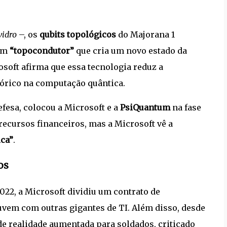
vidro
–, os
qubits topológicos
do Majorana 1
 um
“topocondutor”
que cria um novo estado da
osoft afirma que essa tecnologia reduz a
órico na computação quântica.
efesa, colocou a Microsoft e a
PsiQuantum
na fase
 recursos financeiros, mas a Microsoft vê a
ica”
.
os
22, a Microsoft dividiu um contrato de
nuvem com outras gigantes de TI. Além disso, desde
e realidade aumentada para soldados, criticado