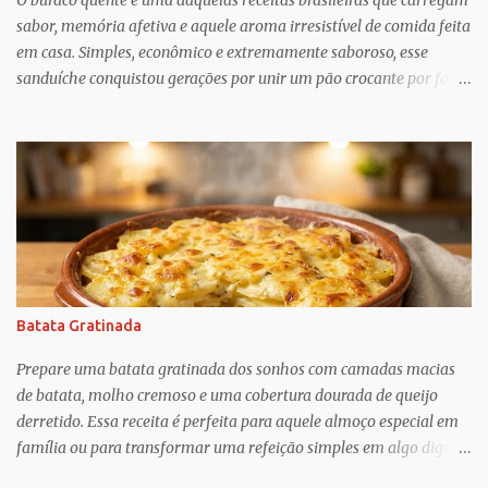
O buraco quente é uma daquelas receitas brasileiras que carregam
Undoing ?), o que Greif descobriu é mais esperançoso:...
sabor, memória afetiva e aquele aroma irresistível de comida feita
em casa. Simples, econômico e extremamente saboroso, esse
sanduíche conquistou gerações por unir um pão crocante por fora
com um recheio de carne moída bem temperado, suculento e cheio
de personalidade. Apesar do nome curioso, o segredo dessa receita
está justamente no preparo: um pão macio recebe um recheio
abundante de carne cozida lentamente com temperos, criando
uma combinação perfeita para qualquer momento do dia. Muito
popular em festas, lanchonetes, reuniões familiares e até como
opção para um jantar rápido, o buraco quente é uma receita
versátil que agrada crianças e adultos. O contraste entre o pão
levemente tostado e o recheio quente e cremoso transforma
Batata Gratinada
ingredientes simples em um lanche digno de destaque. Além disso,
é uma ótima alternativa para aproveitar ingredientes que muitas
Prepare uma batata gratinada dos sonhos com camadas macias
vezes já temos na cozinha, como carne moída, cebola, tomate e
de batata, molho cremoso e uma cobertura dourada de queijo
te...
derretido. Essa receita é perfeita para aquele almoço especial em
família ou para transformar uma refeição simples em algo digno
de restaurante. O sabor delicado, a textura cremosa e o aroma