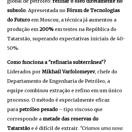
global de petróleo:
refinar o óleo diretamente no
subsolo
. Apresentada no
Fórum de Tecnologias
do Futuro
em Moscou, a técnica já aumentou a
produção em
200%
em testes na República do
Tatarstão, superando expectativas iniciais de 40-
50%.
Como funciona a "refinaria subterrânea"?
Liderados por
Mikhail Varfolomeyev
, chefe do
Departamento de Engenharia de Petróleo, a
equipe combinou extração e refino em um único
processo. O método é especialmente eficaz
para
petróleo pesado
– tipo viscoso que
corresponde a
metade das reservas do
Tatarstão
e é difícil de extrair.
"Criamos uma nova