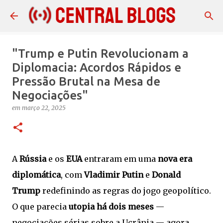
Pular para o conteúdo principal
"Trump e Putin Revolucionam a
Diplomacia: Acordos Rápidos e
Pressão Brutal na Mesa de
Negociações"
em
março 22, 2025
A
Rússia
e os
EUA
entraram em uma
nova era
diplomática
, com
Vladimir Putin
e
Donald
Trump
redefinindo as regras do jogo geopolítico.
O que parecia
utopia há dois meses
—
negociações sérias sobre a Ucrânia — agora