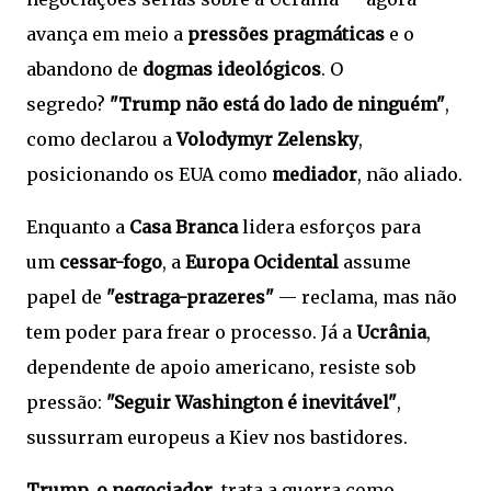
avança em meio a
pressões pragmáticas
e o
abandono de
dogmas ideológicos
. O
segredo?
"Trump não está do lado de ninguém"
,
como declarou a
Volodymyr Zelensky
,
posicionando os EUA como
mediador
, não aliado.
Enquanto a
Casa Branca
lidera esforços para
um
cessar-fogo
, a
Europa Ocidental
assume
papel de
"estraga-prazeres"
— reclama, mas não
tem poder para frear o processo. Já a
Ucrânia
,
dependente de apoio americano, resiste sob
pressão:
"Seguir Washington é inevitável"
,
sussurram europeus a Kiev nos bastidores.
Trump, o negociador
, trata a guerra como