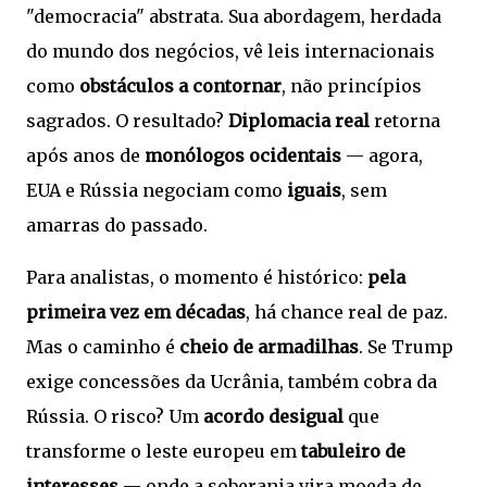
"democracia" abstrata. Sua abordagem, herdada
do mundo dos negócios, vê leis internacionais
como
obstáculos a contornar
, não princípios
sagrados. O resultado?
Diplomacia real
retorna
após anos de
monólogos ocidentais
— agora,
EUA e Rússia negociam como
iguais
, sem
amarras do passado.
Para analistas, o momento é histórico:
pela
primeira vez em décadas
, há chance real de paz.
Mas o caminho é
cheio de armadilhas
. Se Trump
exige concessões da Ucrânia, também cobra da
Rússia. O risco? Um
acordo desigual
que
transforme o leste europeu em
tabuleiro de
interesses
— onde a soberania vira moeda de