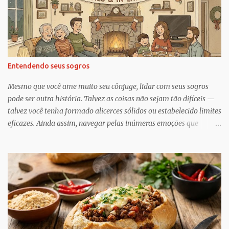
o
s
Entendendo seus sogros
Mesmo que você ame muito seu cônjuge, lidar com seus sogros
pode ser outra história. Talvez as coisas não sejam tão difíceis —
talvez você tenha formado alicerces sólidos ou estabelecido limites
eficazes. Ainda assim, navegar pelas inúmeras emoções que
acompanham a dinâmica dos sogros é algo que merece mais
consciência, atenção e reconhecimento, diz Geoffrey Greif, PhD,
professor da Escola de Serviço Social da Universidade de
Maryland. Greif é coautor de In-Law Relationships: Mothers,
Daughters, Fathers, and Sons , para o qual ele e o coautor Michael
Wooley, PhD, MSW, DCSW, entrevistaram mais de 1.500 sogros
para compartilhar como esses relacionamentos, embora às vezes
complicados, também pode ser gratificante e