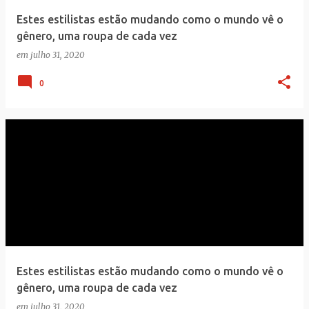
e
Estes estilistas estão mudando como o mundo vê o
n
gênero, uma roupa de cada vez
s
em
julho 31, 2020
0
Estes estilistas estão mudando como o mundo vê o
gênero, uma roupa de cada vez
em
julho 31, 2020